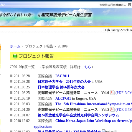
ホーム
＞
プロジェクト報告＞
2010年
◯2010年度一覧 （学会等発表実績 詳細は
こちら
）
2011.03.28
国際会議
PAC2011
2011.03.28
日本原子力学会 2011年春の大会
in USA
2011.03.25
日本物理学会 第66回年次大会
2011.03.25
高輝度光子ビーム源開発室 ニュース Vol.6
(PDF. 3.0
2011.03.19
国際会議
ALCPG11
in Eugene, USA
2011.03.03
国際会議
The 15th Hiroshima International Symposium on 
2011.01.20
高輝度光子ビーム源開発室 ニュース Vol.5
(PDF. 3.4
2011.01.07
第24回放射光学会年会放射光科学合同シンポジウム
2010.12.02
国際会議
China-Korea-Japan Joint Workshop on electron/ 
applications
2010.12.02
第４回量子ビームPJ・X線検出器検討会
※