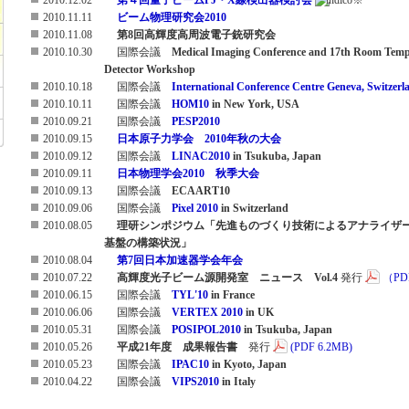
2010.11.11
ビーム物理研究会2010
2010.11.08
第8回高輝度高周波電子銃研究会
2010.10.30
国際会議
Medical Imaging Conference and 17th Room Temp
Detector Workshop
2010.10.18
国際会議
International Conference Centre Geneva, Switzerl
2010.10.11
国際会議
HOM10
in New York, USA
2010.09.21
国際会議
PESP2010
2010.09.15
日本原子力学会 2010年秋の大会
2010.09.12
国際会議
LINAC2010
in Tsukuba, Japan
2010.09.11
日本物理学会2010 秋季大会
2010.09.13
国際会議
ECAART10
2010.09.06
国際会議
Pixel 2010
in Switzerland
2010.08.05
理研シンポジウム「先進ものづくり技術によるアナライザ
基盤の構築状況」
2010.08.04
第7回日本加速器学会年会
2010.07.22
高輝度光子ビーム源開発室 ニュース Vol.4
発行
（PDF
2010.06.15
国際会議
TYL'10
in France
2010.06.06
国際会議
VERTEX 2010
in UK
2010.05.31
国際会議
POSIPOL2010
in Tsukuba, Japan
2010.05.26
平成21年度 成果報告書
発行
(PDF 6.2MB)
2010.05.23
国際会議
IPAC10
in Kyoto, Japan
2010.04.22
国際会議
VIPS2010
in Italy