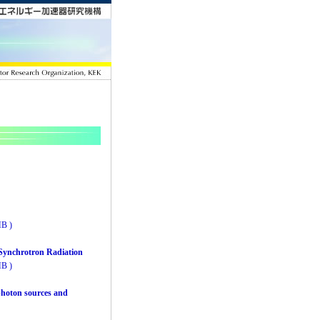
MB )
Synchrotron Radiation
MB )
photon sources and