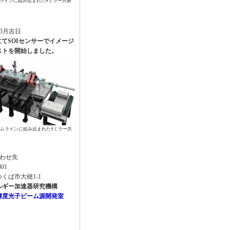
ムラインに組み込まれた4ミラー共振
年3月吉日
にてSOIセンサーでイメージ
ストを開始しました。
ームラインに組み込まれた4ミラー共
わせ先
801
くば市大穂1-1
ルギー加速器研究機構
輝度光子ビーム源開発室