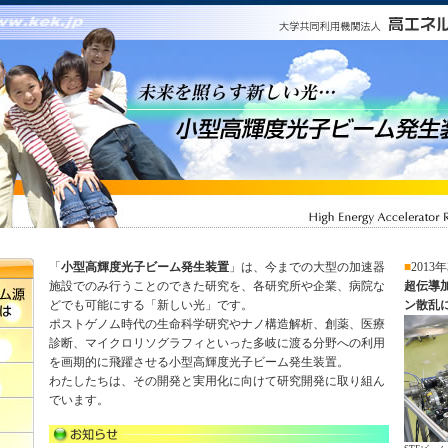
「
小型高輝度光子ビーム発生装置
」は、今までの大型の加速器
■
2013
施設でのみ行うことのできた研究を、各研究所や企業、病院な
超伝導
どでも可能にする「新しい光」です。
ン散乱に
ポストゲノム時代の生命科学研究やナノ構造解析、創薬、医療
診断、マイクロリソグラフィといった多岐に渡る分野への利用
を画期的に飛躍させる小型高輝度光子ビーム発生装置。
わたしたちは、その開発と実用化に向けて研究開発に取り組ん
でいます。