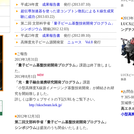
STFビー
平成24年度
成果報告書
発行 (2013.07.10)
器
超伝導加速器を使った逆コンプトン散乱によるＸ線生成実
験に成功
(2013.03.22)
■
2013
第二回 文部科学省
「量子ビーム基盤技術開発プログラム」
LUCX
シンポジウム
開催(2012.12.03)
ングテ
平成23年度
成果報告書
発行 (2012.09.10)
高輝度光子ビーム源開発室
ニュース Vol.8
発行
（2012.06.08）
■
ご報告
公式プレス発表 (2012.05.29
KEKニュースルーム
)
2013年3月31日
「大強度電子ビームの超伝導加速を実現」
「量子ビーム基盤技術開発プログラム」
課題は終了致しまし
第2回 共同レーザー打ち合せ
開催（2012.05.20）
た。
STF加速器 ビーム加速に成功！
（2012.04.13）
LUCXビ
2013年8月1日
振器
1msフラットビーム取り出し成功！
（2012.03.22）
「光・量子融合連携研究開発プログラム」
課題
第９回 高輝度・RF電子銃研究会
開催（2012.03.08-09）
「小型高輝度X線源イメージング基盤技術開発」が締結され研
■
お問合
電子ビームの生成テストに成功！
（2012.02.28）
究を開始致しました。
〒305-0
詳しくは新ウェブサイトの下記URLをご覧下さい。
第1回 共同レーザー打ち合せ
開催 (2012.01.24)
茨城県つ
http://nkocbeam.kek.jp/
高輝度光子ビーム源開発室
ニュース Vol.7
発行
高エネ
（2011.12.02）
小型高
■
2012年12月3日
平成22年度
成果報告書
発行 (2011.08.15)
第二回文部科学省「量子ビーム基盤技術開発プログラム」
高輝度光子ビーム源開発室
ニュース Vol.6
発行
シンポジウム
は盛況のうち閉会いたしました。
（2011.03.25）