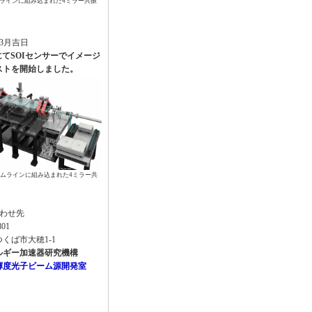
ムラインに組み込まれた4ミラー共振
年3月吉日
にてSOIセンサーでイメージ
ストを開始しました。
ームラインに組み込まれた4ミラー共
わせ先
801
くば市大穂1-1
ルギー加速器研究機構
輝度光子ビーム源開発室