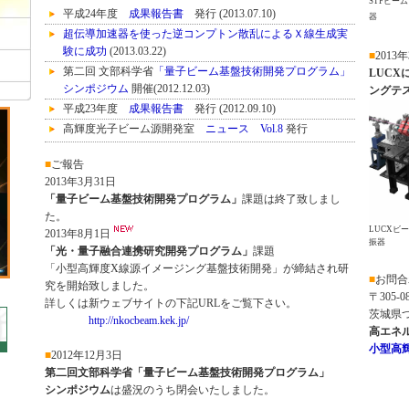
STFビー
平成24年度
成果報告書
発行 (2013.07.10)
器
超伝導加速器を使った逆コンプトン散乱によるＸ線生成実
験に成功
(2013.03.22)
■
2013
第二回 文部科学省
「量子ビーム基盤技術開発プログラム」
LUCX
シンポジウム
開催(2012.12.03)
ングテ
平成23年度
成果報告書
発行 (2012.09.10)
高輝度光子ビーム源開発室
ニュース Vol.8
発行
（2012.06.08）
■
ご報告
公式プレス発表 (2012.05.29
KEKニュースルーム
)
2013年3月31日
「大強度電子ビームの超伝導加速を実現」
「量子ビーム基盤技術開発プログラム」
課題は終了致しまし
第2回 共同レーザー打ち合せ
開催（2012.05.20）
た。
STF加速器 ビーム加速に成功！
（2012.04.13）
LUCXビ
2013年8月1日
振器
1msフラットビーム取り出し成功！
（2012.03.22）
「光・量子融合連携研究開発プログラム」
課題
第９回 高輝度・RF電子銃研究会
開催（2012.03.08-09）
「小型高輝度X線源イメージング基盤技術開発」が締結され研
■
お問合
電子ビームの生成テストに成功！
（2012.02.28）
究を開始致しました。
〒305-0
詳しくは新ウェブサイトの下記URLをご覧下さい。
第1回 共同レーザー打ち合せ
開催 (2012.01.24)
茨城県つ
http://nkocbeam.kek.jp/
高輝度光子ビーム源開発室
ニュース Vol.7
発行
高エネ
（2011.12.02）
小型高
■
2012年12月3日
平成22年度
成果報告書
発行 (2011.08.15)
第二回文部科学省「量子ビーム基盤技術開発プログラム」
高輝度光子ビーム源開発室
ニュース Vol.6
発行
シンポジウム
は盛況のうち閉会いたしました。
（2011.03.25）