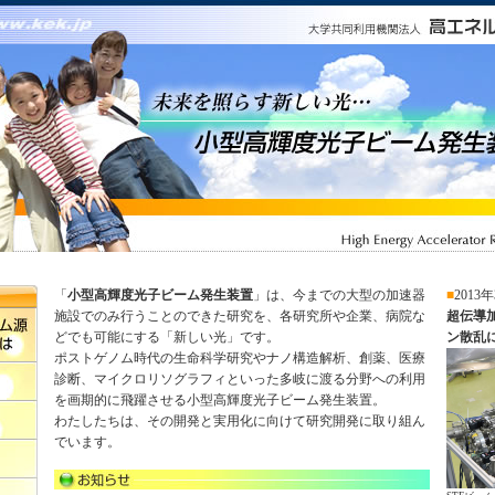
「
小型高輝度光子ビーム発生装置
」は、今までの大型の加速器
■
2013
施設でのみ行うことのできた研究を、各研究所や企業、病院な
超伝導
どでも可能にする「新しい光」です。
ン散乱に
ポストゲノム時代の生命科学研究やナノ構造解析、創薬、医療
診断、マイクロリソグラフィといった多岐に渡る分野への利用
を画期的に飛躍させる小型高輝度光子ビーム発生装置。
わたしたちは、その開発と実用化に向けて研究開発に取り組ん
でいます。